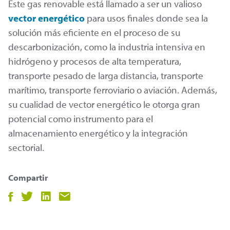
Este gas renovable está llamado a ser un valioso
vector energético
para usos finales donde sea la
solución más eficiente en el proceso de su
descarbonización, como la industria intensiva en
hidrógeno y procesos de alta temperatura,
transporte pesado de larga distancia, transporte
marítimo, transporte ferroviario o aviación. Además,
su cualidad de vector energético le otorga gran
potencial como instrumento para el
almacenamiento energético y la integración
sectorial.
Compartir
Compartir
Compartir
Compartir
Compartir
en
en
en
por
facebook
twitter
LinkedIn
email