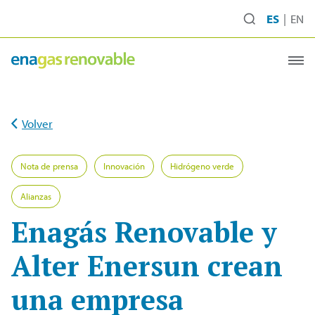
Ir
ES
EN
al
contenido
Volver
Nota de prensa
Innovación
Hidrógeno verde
Alianzas
Enagás Renovable y
Alter Enersun crean
una empresa