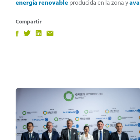
energía renovable
producida en la zona y
ava
Compartir
Compartir
Compartir
Compartir
Compartir
en
en
en
por
facebook
twitter
LinkedIn
email