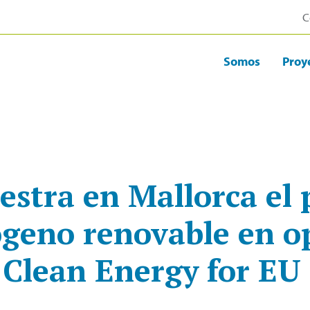
C
Somos
Proy
stra en Mallorca el 
ógeno renovable en op
 Clean Energy for EU