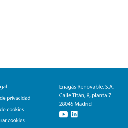
egal
Enagás Renovable, S.A.
Calle Titán, 8, planta 7
a de privacidad
28045 Madrid
a de cookies
rar cookies