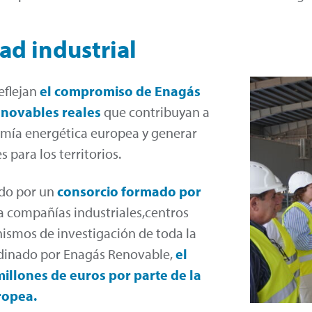
dad industrial
eflejan
el compromiso de Enagás
enovables reales
que contribuyan a
nomía energética europea y generar
para los territorios.
ado por un
consorcio formado por
a compañías industriales,centros
nismos de investigación de toda la
rdinado por Enagás Renovable,
el
illones de euros por parte de la
ropea.