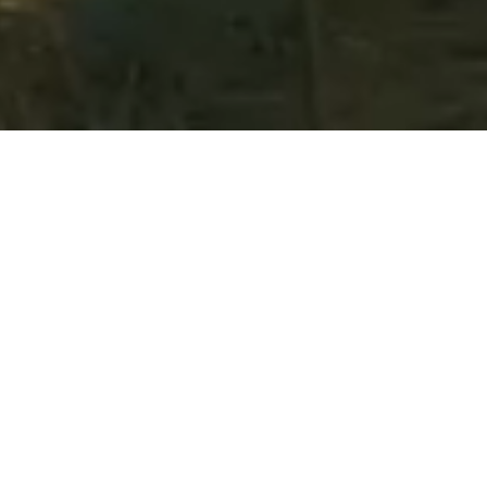
Nuestras cifras
+
20
Proyectos